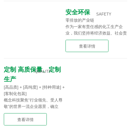
度。公司依托自身的研发力量，广
泛开展技术和学术交流，使产品更
安全环保
广泛地服务于众多行业。为提供客
SAFETY
零排放的产业链
户更全面、便捷的服务，概念科技
作为一家有责任感的化工生产企
积极延伸服务体系，可根据客户需
业，我们坚持将经济效益、社会责
求，提供定制化的产品、包装与服
任以及环境保护结合在一起，通过
务，形成了从原材料控制、生产、
科学与创新，整个生产过程中实现
查看详情
检测、包装、国内外物流、售前售
了零排放。
后服务为一体的全产业链服务。强
化质量体系和市场准入体系管理，
为客户提供满足不同国家和市场准
定制 高质保量、定制
QUALITY
入标准及法规要求的产品。
生产
[高品质] + [高纯度] + [特种用途] +
[客制化包装]
概念科技聚焦“行业领先、受人尊
敬”的世界一流企业愿景，确立
了“科技领先、优质高效、客户至
上、尊信守约”的发展理念，在钢
查看详情
格栅板、踏步板、沟盖板、球型栏