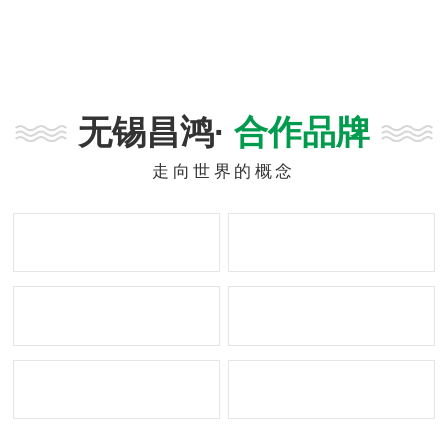
杆等主营产品建立了较强的竞争优
势，未来，概念科技将进一步聚焦
主营优势产品，致力于提供创新、
优质、绿色的产品和综合解决方
案，力争用5-10年时间全面转型
为一家科技驱动的创新公司，依靠
无锡昌鸿·
合作品牌
科技创新实现企业转型升级和高质
量发展。目前，概念科技在主营产
走向世界的概念
品领域，产品本身均实现了图纸定
制、功能设计和特种用途定制，以
及全客制化包装服务。