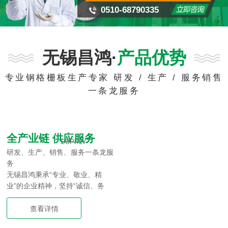
0510-68790335
无锡昌鸿·
产品优势
专业钢格栅板生产专家 研发 / 生产 / 服务销售
一条龙服务
全产业链 供应服务
SUPPLY
研发、生产、销售、服务一条龙服
务
无锡昌鸿秉承“专业、敬业、精
业”的企业精神，坚持“诚信、务
实、进取、永续”的经营理念，同
时依靠先进的技术和设备，严把产
查看详情
品质量关，追求客户100%的满意